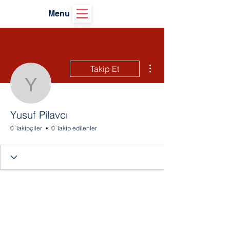
Menu
Diğer Eylemler
Takip Et
Yusuf Pilavcı
Yusuf Pilavcı
0 Takipçiler
0 Takip edilenler