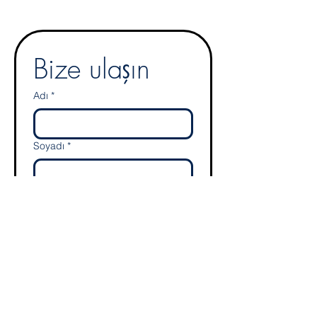
Bize ulaşın
Adı
*
Soyadı
*
E-mail
*
Adres
Telefon numarası
*