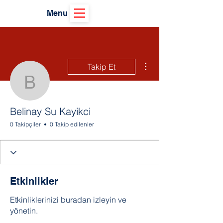
Menu
Diğer Eylemler
Takip Et
Belinay Su Kayikci
Belinay Su Kayikci
0 Takipçiler
0 Takip edilenler
Etkinlikler
Etkinliklerinizi buradan izleyin ve
yönetin.