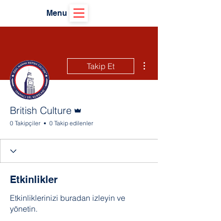
Menu
Diğer Eylemler
Takip Et
Admin
British Culture
0 Takipçiler
0 Takip edilenler
Etkinlikler
Etkinliklerinizi buradan izleyin ve
yönetin.