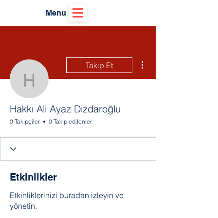
Menu
Diğer Eylemler
Takip Et
Hakkı Ali Ayaz Dizdaroğ
Hakkı Ali Ayaz Dizdaroğlu
0 Takipçiler
0 Takip edilenler
Etkinlikler
Etkinliklerinizi buradan izleyin ve
yönetin.