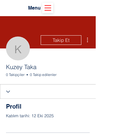
Menu
Diğer Eylemler
Takip Et
Kuzey Taka
Kuzey Taka
0 Takipçiler
0 Takip edilenler
Profil
Katılım tarihi: 12 Eki 2025