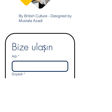
By British Culture - Designed by
Mustafa Azadi
Bize ulaşın
Adı
*
Soyadı
*
E-mail
*
Adres