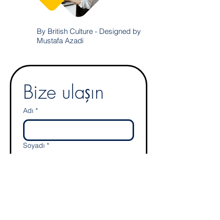
By British Culture - Designed by
Mustafa Azadi
Bize ulaşın
Adı
*
Soyadı
*
E-mail
*
Adres