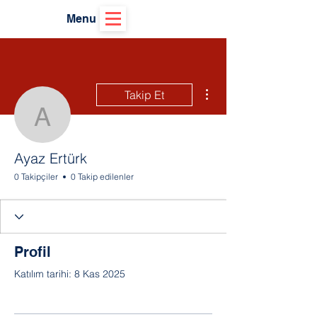
Menu
Diğer Eylemler
Takip Et
Ayaz Ertürk
Ayaz Ertürk
0 Takipçiler
0 Takip edilenler
Profil
Katılım tarihi: 8 Kas 2025