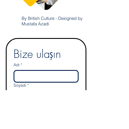
By British Culture - Designed by
Mustafa Azadi
Bize ulaşın
Adı
*
Soyadı
*
E-mail
*
Adres