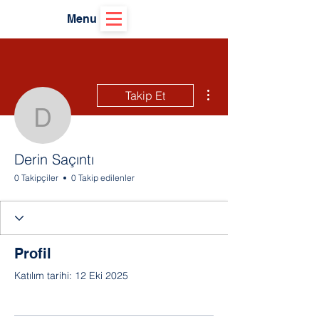
Menu
Diğer Eylemler
Takip Et
Derin Saçıntı
Derin Saçıntı
0 Takipçiler
0 Takip edilenler
Profil
Katılım tarihi: 12 Eki 2025