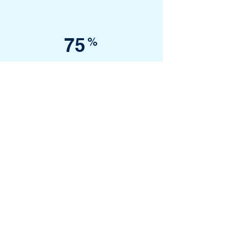
75
%
Toplum katılımı
By British culture Ankara