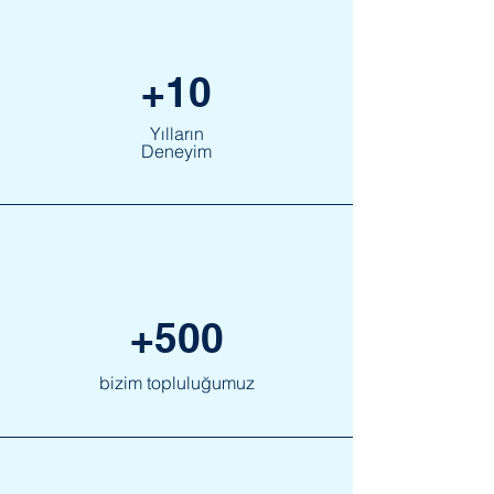
Buradan Katılabilirsiniz
DETAYLI BİLGİ
+10
​Yılların
Deneyim
+500
bizim topluluğumuz